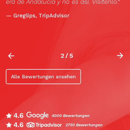
era de Andalucía y no es así. Visítenlo.“
d
s
—
Greglips, TripAdvisor
f
u
2
/
5
Alle Bewertungen ansehen
4.6
4000 Bewertungen
4.6
2750 Bewertungen