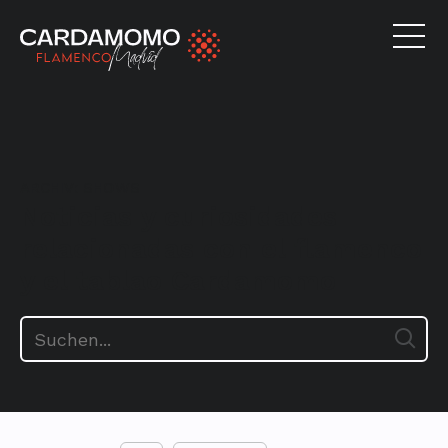
ARCHIV:
SHOWS
Noticias y curiosidades
relacionadas con el flamenco
y el tablao Cardamomo