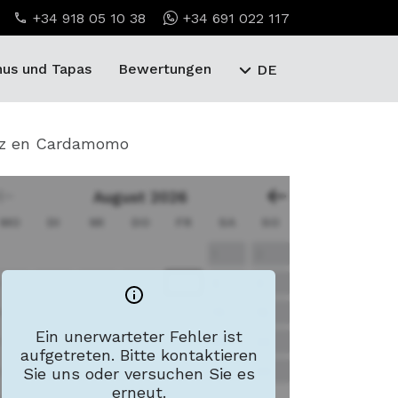
+34 918 05 10 38
+34 691 022 117
us und Tapas
Bewertungen
DE
 Luz en Cardamomo