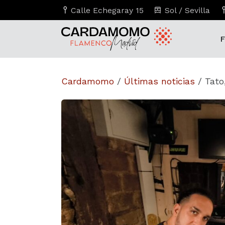
Calle Echegaray 15
Sol / Sevilla
F
Cardamomo
/
Últimas noticias
/
Tato