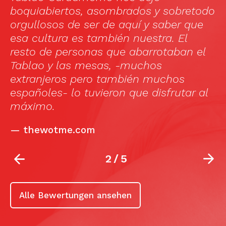
ee
s
boquiabiertos, asombrados y sobretodo
t
orgullosos de ser de aquí y saber que
t
esa cultura es también nuestra. El
w
resto de personas que abarrotaban el
r
Tablao y las mesas, -muchos
extranjeros pero también muchos
españoles- lo tuvieron que disfrutar al
máximo.
—
thewotme.com
2
/
5
Alle Bewertungen ansehen