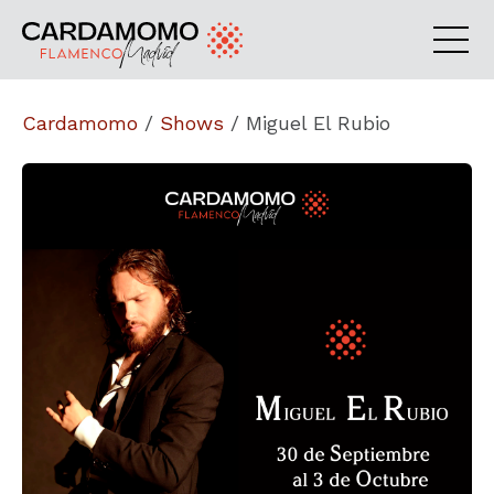
Cardamomo
/
Shows
/
Miguel El Rubio