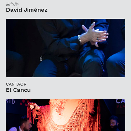
吉他手
David Jiménez
CANTAOR
El Cancu