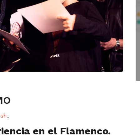
MO
ish
。
iencia en el Flamenco.