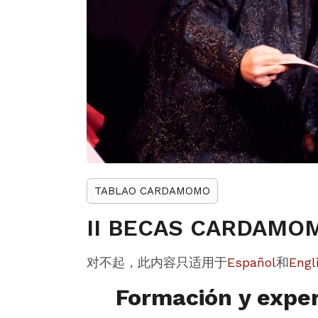
TABLAO CARDAMOMO
II BECAS CARDAMO
对不起，此内容只适用于
Español
和
Engl
Formación y exper