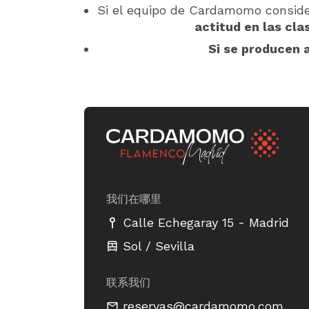
Si el equipo de Cardamomo conside
actitud en las cl
Si se producen a
我们在哪里
-
Calle Echegaray 15
Madrid
Sol / Sevilla
联系我们
reservas@cardamomo.com