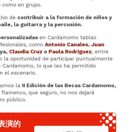
e como en grupo.
tivo de
contribuir a la formación de niños y
aile, la guitarra y la percusión.
personalizadas
en Cardamomo tablao
ofesionales, como
Antonio Canales
,
Juan
aya,
Claudia Cruz
o
Paula Rodríguez
, entre
o la oportunidad de participar puntualmente
 Cardamomo, lo que les ha permitido
n el escenario.
ncamos la
II Edición de las Becas Cardamomo,
l flamenco, que seguro, no nos dejará
ro público.
表演的