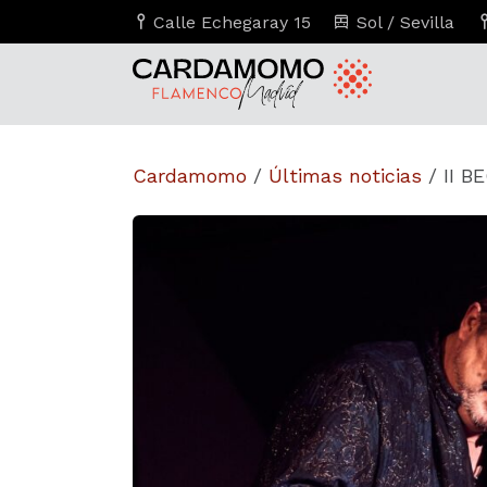
Calle Echegaray 15
Sol / Sevilla
Cardamomo
/
Últimas noticias
/
II 