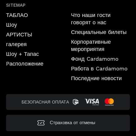
SITEMAP
ТАБЛАО
Что наши гости
говорят о нас
Шоу
Специальные билеты
АРТИСТЫ
Корпоративные
галерея
мероприятия
Шоу + Тапас
Фонд Cardamomo
Pасположение
Работа в Cardamomo
Последние новости
БЕЗОПАСНАЯ ОПЛАТА
Страховка от отмены