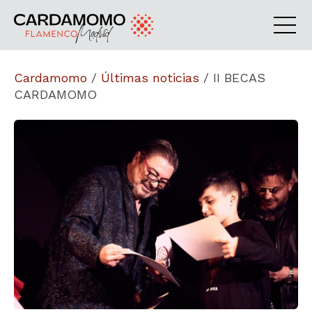
Cardamomo
/
Últimas noticias
/
II BECAS
CARDAMOMO