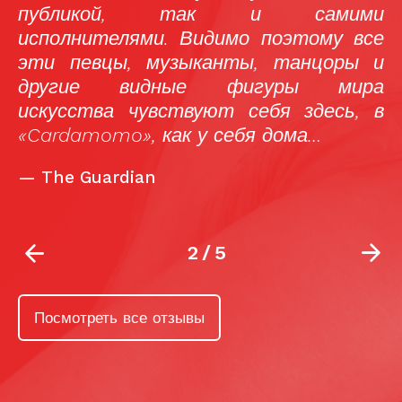
их
публикой, так и самими
ых
исполнителями. Видимо поэтому все
за
эти певцы, музыканты, танцоры и
то
другие видные фигуры мира
то
искусства чувствуют себя здесь, в
то
«Cardamomo», как у себя дома…
—
The Guardian
2
/
5
Посмотреть все отзывы