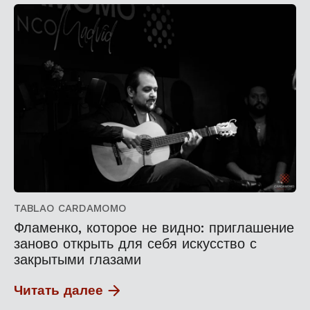
TABLAO CARDAMOMO
Фламенко, которое не видно: приглашение
заново открыть для себя искусство с
закрытыми глазами
Читать далее