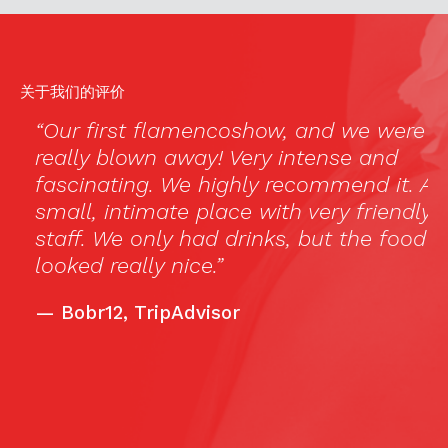
关于我们的评价
“Our first flamencoshow, and we were
really blown away! Very intense and
E
fascinating. We highly recommend it. A
M
small, intimate place with very friendly
T
staff. We only had drinks, but the food
b
looked really nice.”
o
e
—
Bobr12, TripAdvisor
r
T
e
e
m