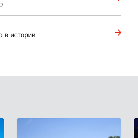
о
о в истории