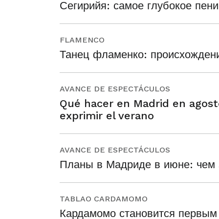
Сегирийя: самое глубокое пен
FLAMENCO
Танец фламенко: происхождение
AVANCE DE ESPECTÁCULOS
Qué hacer en Madrid en agosto
exprimir el verano
AVANCE DE ESPECTÁCULOS
Планы в Мадриде в июне: чем 
TABLAO CARDAMOMO
Кардамомо становится первым 