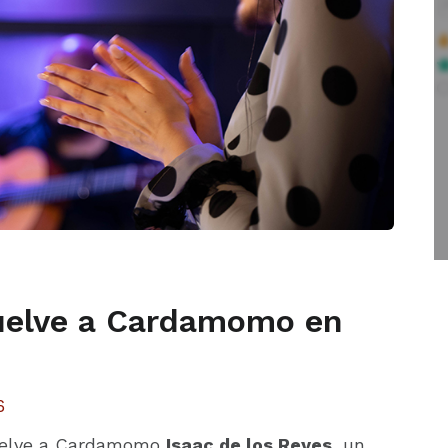
vuelve a Cardamomo en
uelve a Cardamomo
Isaac de los Reyes
, un