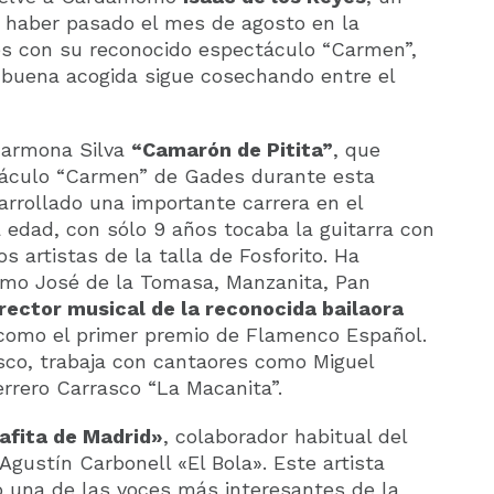
s haber pasado el mes de agosto en la
 con su reconocido espectáculo “Carmen”,
n buena acogida sigue cosechando entre el
Carmona Silva
“Camarón de Pitita”
, que
táculo “Carmen” de Gades durante esta
rrollado una importante carrera en el
dad, con sólo 9 años tocaba la guitarra con
s artistas de la talla de Fosforito. Ha
omo José de la Tomasa, Manzanita, Pan
irector musical de la reconocida bailaora
 como el primer premio de Flamenco Español.
sco, trabaja con cantaores como Miguel
rrero Carrasco “La Macanita”.
afita de Madrid»
, colaborador habitual del
 Agustín Carbonell «El Bola». Este artista
 una de las voces más interesantes de la