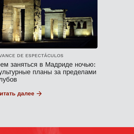
VANCE DE ESPECTÁCULOS
ем заняться в Мадриде ночью:
ультурные планы за пределами
лубов
итать далее