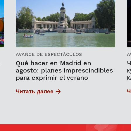
AVANCE DE ESPECTÁCULOS
A
м
Qué hacer en Madrid en
Ч
agosto: planes imprescindibles
к
para exprimir el verano
к
Читать далее
Ч