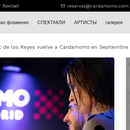
Контакт
reservas@cardamomo.com
лао фламенко
СПЕКТАКЛИ
АРТИСТЫ
галерея
c de los Reyes vuelve a Cardamomo en Septiembre