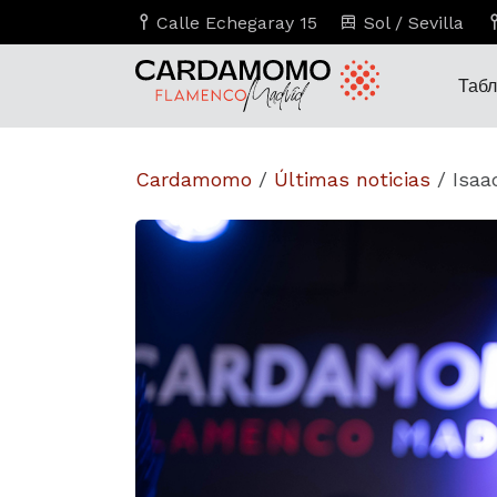
Calle Echegaray 15
Sol / Sevilla
Таб
Cardamomo
/
Últimas noticias
/
Isaa