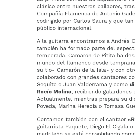
clásico entre nuestros bailaores, tra
Compañía Flamenca de Antonio Gades
codirigido por Carlos Saura y que ta
público internacional.
A la guitarra encontramos a Andrés 
también ha formado parte del espec
temporada. Camarón de Pitita ha desa
mundo del flamenco desde temprana e
su tío- Camarón de la Isla- y con otro
colaborado con grandes cantaores c
Sequito o Juan Valderrama y como
d
Rocío Molina
, recibiendo galardones
Actualmente, mientras prepara su di
Poveda, Marina Heredia o Tomasa Gue
Contamos también con el cantaor
«R
guitarrista Paquete, Diego El Cigala o
madrileño se está consolidando como