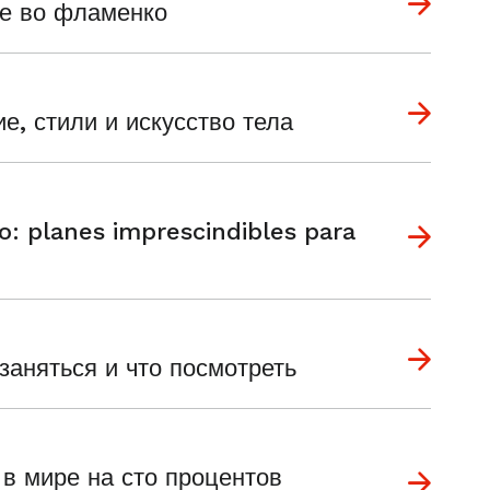
ие во фламенко
, стили и искусство тела
: planes imprescindibles para
заняться и что посмотреть
в мире на сто процентов