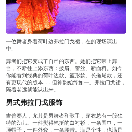
一位舞者身着荷叶边弗拉门戈裙，在的现场演出
中。
舞者们把它变成了自己的东西。她们把它带上舞
台，不断往上添东西：披肩、蕾丝、新面料。如今
你能看到经典的荷叶边款、篮形款、长拖尾款，还
有更现代的版本……但神韵始终如一。弗拉门戈裙，
隔着老远就能认出来。
男式弗拉门戈服饰
吉普赛人，尤其是男舞者和歌手，穿衣总有一股独
特的劲儿。一件熨得笔挺的白衬衫，一条围巾，一
顶帽子，一件外套，一条腰带。满是个性，也满是