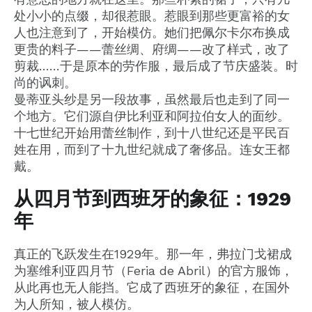
处小小的点缀，却很惹眼。惹眼到那些更富裕的女
人也注意到了，开始模仿。她们把佩尔卡尔布换成
更贵的料子——蕾丝绸、府绸——改了样式，改了
剪裁……于是原本的劳作服，最后成了节庆盛装。时
尚的讽刺。
曼蒂亚头纱是另一段故事，虽然最后也走到了同一
个地方。它们源自伊比利亚和阿拉伯女人的面纱。
十七世纪开始用蕾丝制作，到十八世纪还是平民百
姓在用，而到了十九世纪就成了奢侈品。连女王都
戴。
从四月节到西班牙的象征：1929
年
真正的飞跃发生在1929年。那一年，弗拉门戈裙成
为塞维利亚四月节（Feria de Abril）的官方服饰，
从此再也无人能挡。它成了西班牙的象征，在国外
为人所知，被人模仿。