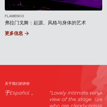
FLAMENCO
弗拉门戈舞：起源、风格与身体的艺术
更多信息
关于我们的评价
“Lovely intimate venue with a good
“
view of the stage. Great performers
s
who are clearly passionate and
e