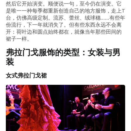
然后它开始演变。顺便说一句，至今仍在演变。它
是唯一一种每季都重新创造自己的地方服饰，走上T
台，仿佛高级定制。流苏、蕾丝、绒球穗……有些年
份流行，下一年就消失了。但有些东西永远不会离
开：荷叶边和圆点始终都在，就像当年那些田间的
裙子一样。
弗拉门戈服饰的类型：女装与男
装
女式弗拉门戈裙