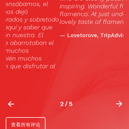
inspiring. Wonderful first experience of
f
flamenco. At just under an hour, it’s a
m
do
lovely taste of flamenco.”
c
qu
—
Lovetorove, TripAdvisor
l
2
/
5
查看所有评论