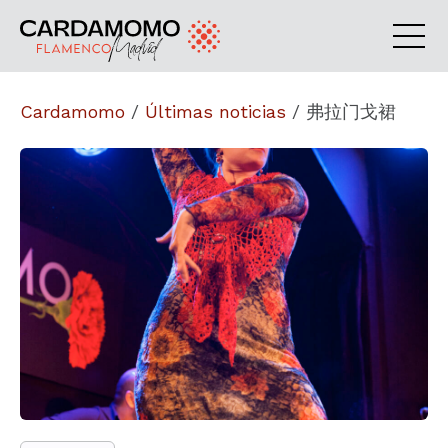
Cardamomo
/
Últimas noticias
/
弗拉门戈裙