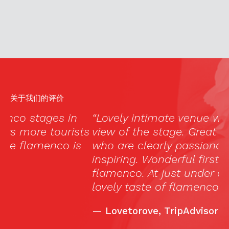
关于我们的评价
“Lovely intimate venue with a good
Ma
ts
view of the stage. Great performers
(
who are clearly passionate and
no
inspiring. Wonderful first experience of
w
flamenco. At just under an hour, it’s a
e
lovely taste of flamenco.”
a
—
Lovetorove, TripAdvisor