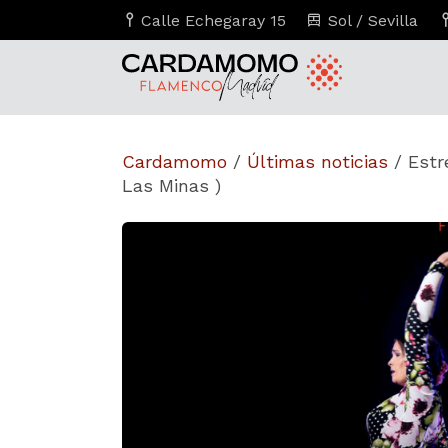
Calle Echegaray 15
Sol / Sevilla
Cardamomo
/
Últimas noticias
/
Estr
Las Minas )