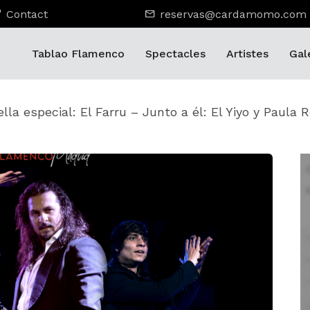
Contact
reservas@cardamomo.com
Tablao Flamenco
Spectacles
Artistes
Gal
ella especial: El Farru – Junto a él: El Yiyo y Paula