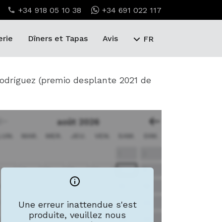
+34 918 05 10 38
+34 691 022 117
erie
Dîners et Tapas
Avis
FR
 Rodríguez (premio desplante 2021 de