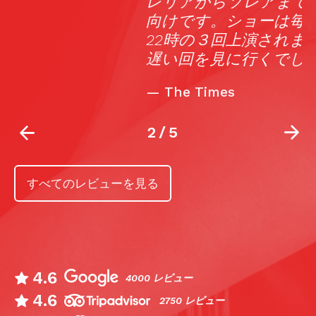
レリアからソレアまで知っている観客
向けです。ショーは毎晩、18時、20時、
22時の３回上演されますが、当然、一番
遅い回を見に行くでしょう。
—
The Times
2
/
5
すべてのレビューを見る
4.6
4000 レビュー
4.6
2750 レビュー