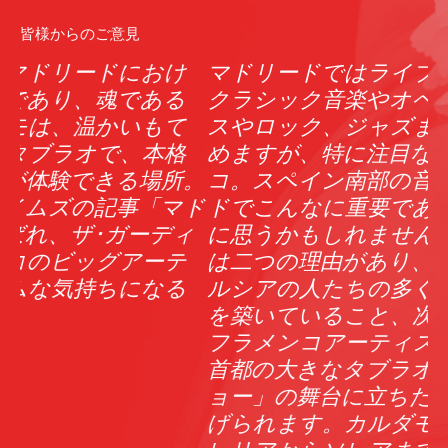
皆様からのご意見
マドリードではライブ演奏が盛んで、
クラシック音楽やオペラから、ブルー
スやロック、ジャズまでライブが楽し
めますが、特に注目なのがフラメン
。
コ。スペイン南部の音楽がここマドリー
ド
ドでこんなに重要であるなんて、不思議
ィ
に思うかもしれません。でも、これに
は二つの理由があり、まずは、アンダ
ルシアの人たちの多くがこの街で家庭
を築いていること、次に才能に恵まれた
フラメンコアーティストなら、誰でも
首都の大きなタブラオの「ディナーシ
ョー」の舞台に立ちたいと思うことが挙
げられます。カルダモモは本格的。ブ