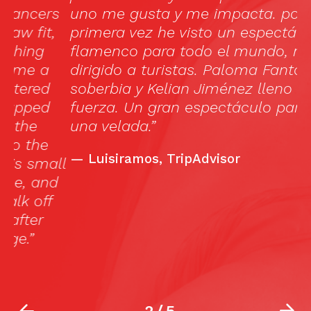
s
uno me gusta y me impacta. por
w
primera vez he visto un espectáculo de
e
flamenco para todo el mundo, no
a
dirigido a turistas. Paloma Fantova
soberbia y Kelian Jiménez lleno de
fuerza. Un gran espectáculo para pasar
una velada.”
—
Luisiramos, TripAdvisor
ll
d
2
/
5