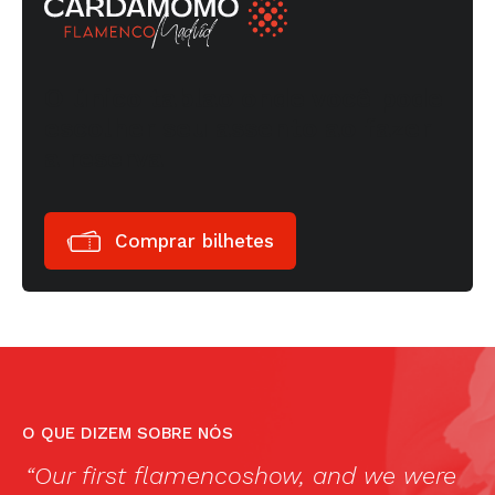
O único tablao onde você pode
escolher seu assento ao fazer
a reserva
Comprar bilhetes
O QUE DIZEM SOBRE NÓS
“Our first flamencoshow, and we were
Li