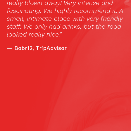
really blown away! Very intense and
c
as
fascinating. We highly recommend it. A
ja
ul
small, intimate place with very friendly
m
staff. We only had drinks, but the food
s
looked really nice.”
th
l
—
Bobr12, TripAdvisor
l
h
ar
b
c
c
bu
s
10
la