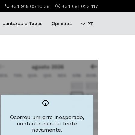
+34 918 05 10 38
+34 691 022 117
Jantares e Tapas
Opiniões
PT