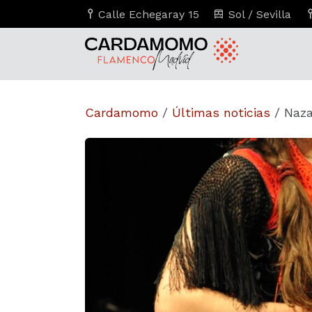
Calle Echegaray 15
Sol / Sevilla
Cardamomo
/
Últimas noticias
/
Naza