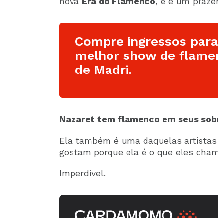
nova
Era do Flamenco
, e é um praze
Compre ingressos para
melhor show de flame
de Madri.
Nazaret tem flamenco em seus sobr
Ela também é uma daquelas artistas 
gostam porque ela é o que eles cha
Imperdível.