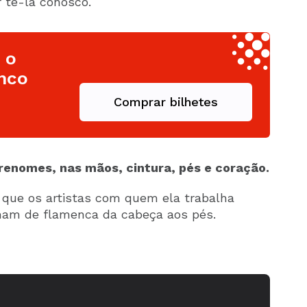
r tê-la conosco.
 o
nco
Comprar bilhetes
enomes, nas mãos, cintura, pés e coração.
que os artistas com quem ela trabalha
mam de flamenca da cabeça aos pés.