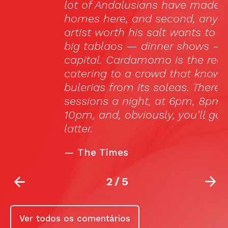
lot of Andalusians have made their
“
homes here, and second, any flamenco
p
artist worth his salt wants to play the
l
big tablaos — dinner shows — in el
ca
capital. Cardamomo is the real deal,
catering to a crowd that knows its
bulerias from its soleas. There are three
sessions a night, at 6pm, 8pm and
10pm, and, obviously, you’ll go to the
latter.
—
The Times
2
/
5
Ver todos os comentários