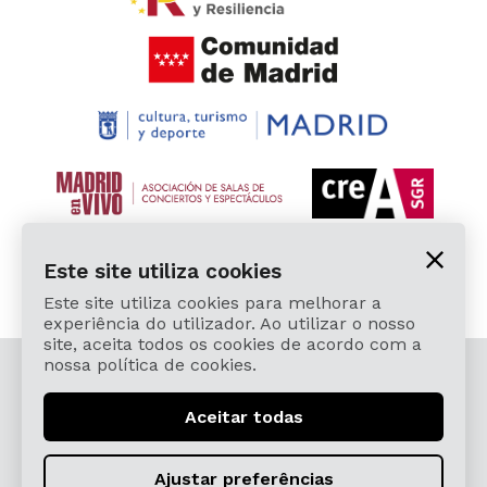
Este site utiliza cookies
Este site utiliza cookies para melhorar a
experiência do utilizador. Ao utilizar o nosso
site, aceita todos os cookies de acordo com a
nossa política de cookies.
© 2026 Cardamomo Flamenco Madrid - Todos os
direitos reservados.
Aceitar todas
Aviso Legal e Política de Privacidade
Términos, Condiciones, Protección de Datos,
Ajustar preferências
Política de Devoluciones y Reintegros