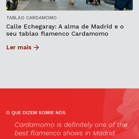
TABLAO CARDAMOMO
Calle Echegaray: A alma de Madrid e o
seu tablao flamenco Cardamomo
Ler mais
O QUE DIZEM SOBRE NÓS
Cardamomo is definitely one of the
“
best flamenco shows in Madrid.
c