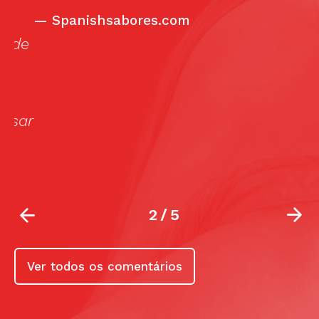
e
—
Spanishsabores.com
i
de
d
p
“
p
ar
l
ca
2
/
5
Ver todos os comentários