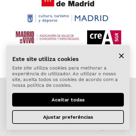
Este site utiliza cookies
Este site utiliza cookies para melhorar a
experiência do utilizador. Ao utilizar o nosso
site, aceita todos os cookies de acordo com a
nossa política de cookies.
© 2026 Cardamomo Flamenco Madrid - Todos os
direitos reservados.
Aceitar todas
Aviso Legal e Política de Privacidade
Términos, Condiciones, Protección de Datos,
Ajustar preferências
Política de Devoluciones y Reintegros
Política de Cookies
Sitemap