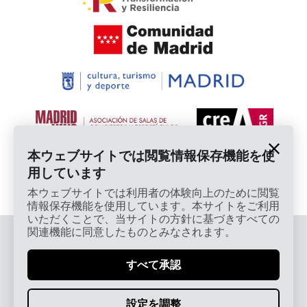
本ウェブサイトでは閲覧情報保存機能を使
用しています
本ウェブサイトでは利用者の体験向上のために閲覧
情報保存機能を使用しています。本サイトをご利用
いただくことで、当サイトの方針に基づきすべての
関連機能に同意したものとみなされます。
© 2026 Cardamomo Flamenco Madrid - 著作権保護
済み
すべて承認
法的通知・プライバシーポリシー
Términos, Condiciones, Protección de Datos,
設定を調整