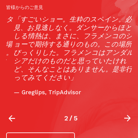
皆様からのご意見
タ
「すごいショー。生粋のスペイン。必
見、お見逃しなく。ダンサーからほとば
しる情熱は、まさに、フラメンコのシ
場
ョーで期待する通りのもの。この場所に
。
びっくりした。フラメンコはアンダル
と
シアだけのものだと思っていたけれ
ど、そんなことはありません。是非行
ってみてください」
—
Greglips, TripAdvisor
2
/
5