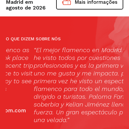
Madrid em
Mais informações
agosto de 2026
O QUE DIZEM SOBRE NÓS
s
“El mejor flamenco en Madrid. Yo los
C
e
he visto todos por cuestiones
b
ip
profesionales y es la primera vez que
it
uno me gusta y me impacta. por
ee
primera vez he visto un espectáculo de
flamenco para todo el mundo, no
dirigido a turistas. Paloma Fantova
soberbia y Kelian Jiménez lleno de
fuerza. Un gran espectáculo para pasar
una velada.”