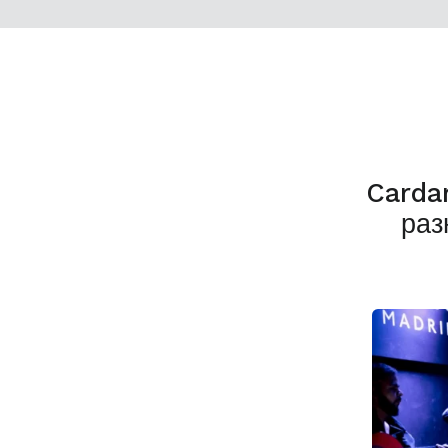
Carda
раз