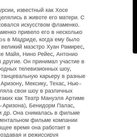
рсии, известный как Хосе
елялись в животе его матери. С
есовался искусством фламенко.
менко привело его в несколько
os в Мадриде, когда ему было
и великий маэстро Хуан Рамирес,
се Майя, Нино Рейес, Антонио
и другие. Он принимал участие в
родных телевизионных шоу,
 танцевальную карьеру в разные
Аризону, Мексику, Техас, Нью-
вляла свои шоу в различных
 таких как Театр Мануэля Артиме
-Аризона), Бенидорм Палас,
и др. Она снималась в фильме
ументальном фильме компании
ящее время она работает в
создавая и режиссируя