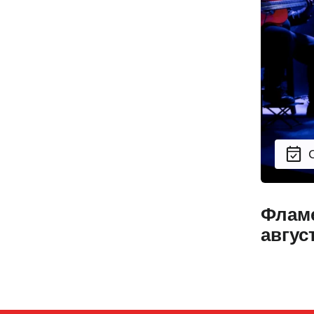
Фламе
авгус