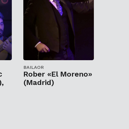
BAILAOR
с
Rober «El Moreno»
),
(Madrid)