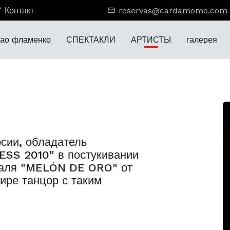
Контакт
reservas@cardamomo.com
лао фламенко
СПЕКТАКЛИ
АРТИСТЫ
галерея
рсии, обладатель
S 2010" в постукивании
валя "MELÓN DE ORO" от
ире танцор с таким