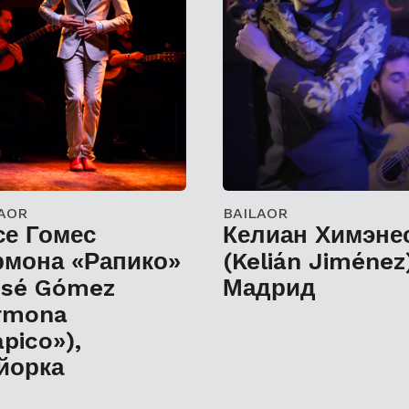
AOR
BAILAOR
се Гомес
Келиан Химэне
рмона «Рапико»
(Kelián Jiménez
osé Gómez
Мадрид
rmona
pico»),
йорка