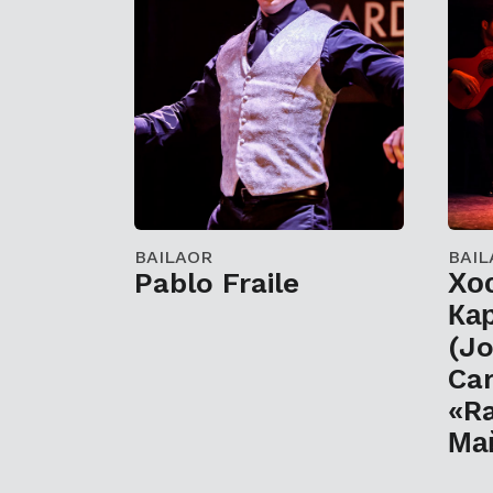
BAILAOR
BAIL
Pablo Fraile
Хо
Ка
(J
Ca
«Ra
Ма