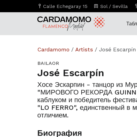
Calle Echegaray 15
Sol / Sevilla
Таб
Cardamomo
/
Artists
/
José Escarpín
BAILAOR
José Escarpín
Хосе Эскарпин - танцор из Му
"МИРОВОГО РЕКОРДА GUINNES
каблуком и победитель фести
"LO FERRO", единственный в м
отличием.
Биография