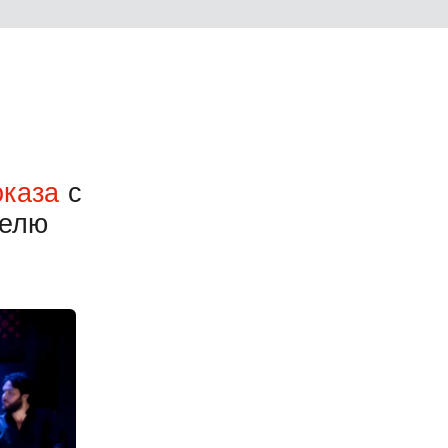
оказа
с
делю