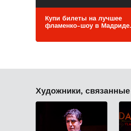
Купи билеты на лучшее
фламенко-шоу в Мадриде
Художники, связанные 