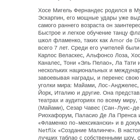
Хосе Мигель Фернандес родился в Му
Эскарпин, его мощные удары уже выд
самого раннего возраста он заинтер
Быстрое и легкое обучение танцу фла
школ фламенко, таких как Amor de Di
всего 7 лет. Среди его учителей был
Карлос Веласкес, Альфонсо Лоза, Хо
Каналес, Тони «Эль Пелао», Ла Тати 
нескольких национальных и междуна
завоевывая награды, и перенес свою
уголки мира: Майами, Лос-Анджелес, 
Йорк, Италию и другие. Она предста
театрах и аудиториях по всему миру,
(Майами), Сезар Чавес (Сан-Луис-де
Риохафорум, Паласио Де Ла Пренса 
«Фламенко по-мексикански» и в док
Netflix «Создание Малинче». В насто
лучших таблао с собственными шоу, 