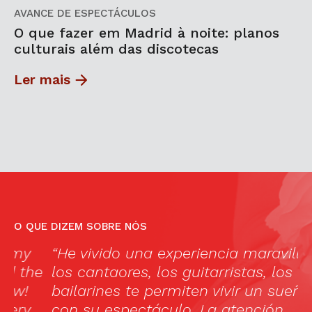
AVANCE DE ESPECTÁCULOS
O que fazer em Madrid à noite: planos
culturais além das discotecas
Ler mais
O QUE DIZEM SOBRE NÓS
“He vivido una experiencia maravillosa,
A
e
los cantaores, los guitarristas, los
f
bailarines te permiten vivir un sueño
c
con su espectáculo. La atención
m