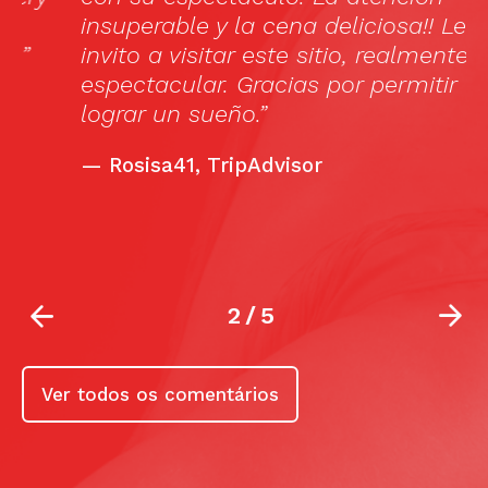
insuperable y la cena deliciosa!! Les
1
invito a visitar este sitio, realmente
(
espectacular. Gracias por permitir
a
lograr un sueño.”
A
C
—
Rosisa41, TripAdvisor
f
h
2
/
5
Ver todos os comentários