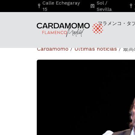
Calle Echegaray
Sol /
15
Sevilla
フラメンコ・タ
Cardamomo
/
Últimas noticias
/
最高