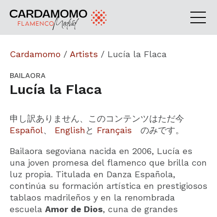
Cardamomo
/
Artists
/
Lucía la Flaca
BAILAORA
Lucía la Flaca
申し訳ありません、このコンテンツはただ今
Español
、
English
と
Français
のみです。
Bailaora segoviana nacida en 2006, Lucía es
una joven promesa del flamenco que brilla con
luz propia. Titulada en Danza Española,
continúa su formación artística en prestigiosos
tablaos madrileños y en la renombrada
escuela
Amor de Dios
, cuna de grandes