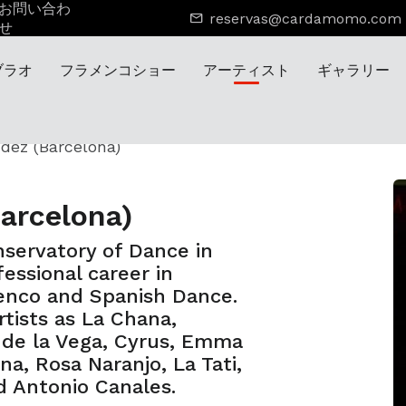
お問い合わ
reservas@cardamomo.com
せ
ブラオ
フラメンコショー
アーティスト
ギャラリー
dez (Barcelona)
arcelona)
servatory of Dance in
essional career in
amenco and Spanish Dance.
tists as La Chana,
 de la Vega, Cyrus, Emma
ina, Rosa Naranjo, La Tati,
d Antonio Canales.