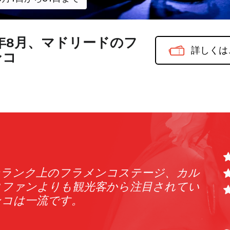
6年8月、マドリードのフ
詳しくは
ンコ
て狭い。店内にスモークが立ち込め、踊
「す
い歌声が始まると、室内はエネルギーに
似た
ンサーはそれぞれ、音楽に合わせて思い
ラメ
るので、新たなダンサーが登場するたび
ラオ
のを目の当たりにするかのように感じ
った