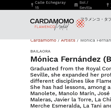
Calle Echegaray
Sol /
15
Sevilla
フラメンコ・タ
Cardamomo
/
Artists
/
Mónica Fernán
BAILAORA
Mónica Fernández (B
Graduated from the Royal Con
Seville, she expanded her prof
different disciplines like Fl
She has had lessons, among ar
Manolete, Manolo Marín, José
Maleras, Javier la Torre, La Ch
Merche Esmeralda, La Tani an