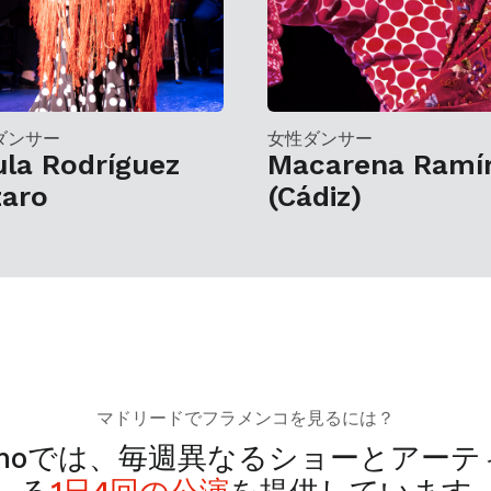
ダンサー
女性ダンサー
la Rodríguez
Macarena Ramí
zaro
(Cádiz)
マドリードでフラメンコを見るには？
momoでは、毎週異なるショーとアー