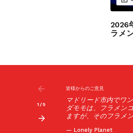
202
ラメ
皆様からのご意見
メンコステージ、カル
「カルダモモは暗く
2
/
5
光客から注目されてい
りと嘆くような哀し
満ち溢れてきた。ダ
思いに踊りを披露す
に、踊りを創造する