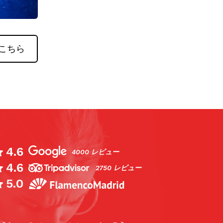
こちら
4.6
4000 レビュー
4.6
ごいショー、本物のフラメンコ、劇でもフラ
2750 レビュー
スタイルでもない、このショーでは踊り手は
5.0
ンコダンサーだ。ここ数年、自分が見た中で
ール。女性ダンサーもすごい。あまりにも良
ので、また見に行ったほどだ」