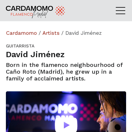
Cardamomo
/
Artists
/
David Jiménez
GUITARRISTA
David Jiménez
Born in the flamenco neighbourhood of
Caño Roto (Madrid), he grew up in a
family of acclaimed artists.