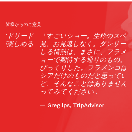
皆様からのご意見
「すごいショー。生粋のスペイン。必
見、お見逃しなく。ダンサーからほとば
しる情熱は、まさに、フラメンコのシ
Р
ョーで期待する通りのもの。この場所に
M
びっくりした。フラメンコはアンダル
T
シアだけのものだと思っていたけれ
b
ど、そんなことはありません。是非行
o
ってみてください」
e
r
—
Greglips, TripAdvisor
T
e
e