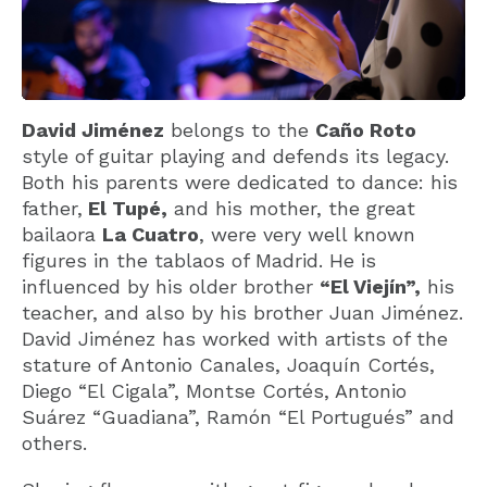
David Jiménez
belongs to the
Caño Roto
style of guitar playing and defends its legacy.
Both his parents were dedicated to dance: his
father,
El Tupé,
and his mother, the great
bailaora
La Cuatro
, were very well known
figures in the tablaos of Madrid. He is
influenced by his older brother
“El Viejín”,
his
teacher, and also by his brother Juan Jiménez.
David Jiménez has worked with artists of the
stature of Antonio Canales, Joaquín Cortés,
Diego “El Cigala”, Montse Cortés, Antonio
Suárez “Guadiana”, Ramón “El Portugués” and
others.