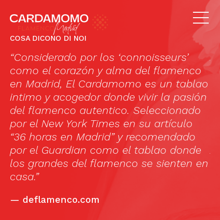
COSA DICONO DI NOI
“Considerado por los ‘connoisseurs’
A
como el corazón y alma del flamenco
f
en Madrid, El Cardamomo es un tablao
c
intimo y acogedor donde vivir la pasión
m
del flamenco autentico. Seleccionado
1
por el New York Times en su artículo
(
“36 horas en Madrid” y recomendado
a
por el Guardian como el tablao donde
A
los grandes del flamenco se sienten en
C
casa.”
f
h
—
deflamenco.com