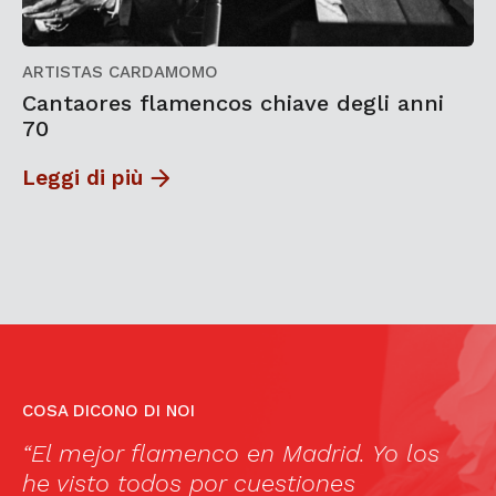
ARTISTAS CARDAMOMO
Cantaores flamencos chiave degli anni
70
Leggi di più
COSA DICONO DI NOI
“El mejor flamenco en Madrid. Yo los
C
o
he visto todos por cuestiones
d