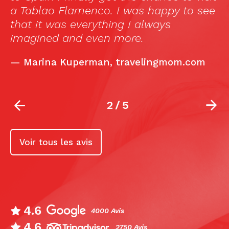
a Tablao Flamenco. I was happy to see
s
o
that it was everything I always
l
imagined and even more.
er
—
Marina Kuperman, travelingmom.com
2
/
5
Voir tous les avis
4.6
4000 Avis
4.6
2750 Avis