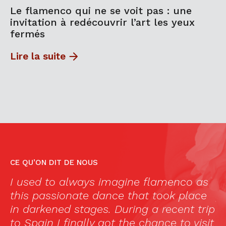
Le flamenco qui ne se voit pas : une
invitation à redécouvrir l’art les yeux
fermés
Lire la suite
CE QU’ON DIT DE NOUS
d,
I used to always imagine flamenco as
«
this passionate dance that took place
p
in darkened stages. During a recent trip
d
to Spain I finally got the chance to visit
e