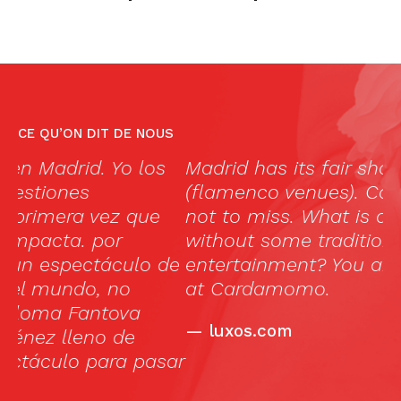
CE QU’ON DIT DE NOUS
Madrid has its fair share of tablaos
«
(flamenco venues). Cardamomo is one
s
not to miss. What is a visit to Madrid
e
without some traditional
f
de
entertainment? You are assured of this
m
at Cardamomo.
c
qu
—
luxos.com
ar