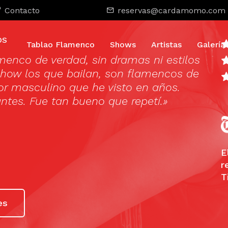
Contacto
reservas@cardamomo.com
OS
Tablao Flamenco
Shows
Artistas
Galería
enco de verdad, sin dramas ni estilos
«Cons
show los que bailan, son flamencos de
alma
aor masculino que he visto en años.
intim
ntes. Fue tan bueno que repetí.»
auten
artíc
Guar
se si
E
r
—
de
T
es