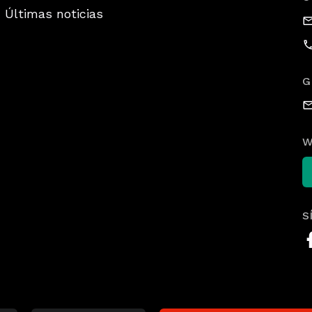
Últimas noticias
G
W
S