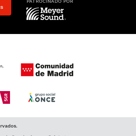
PATROCINADO POR
as
rvados.