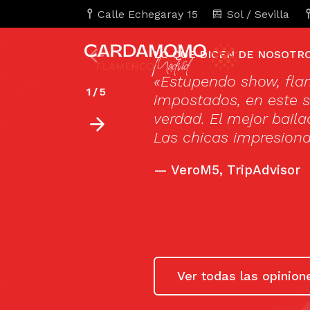
Calle Echegaray 15
Sol / Sevilla
LO QUE DICEN DE NOSOTR
«Estupendo show, flam
1
/
5
impostados, en este 
verdad. El mejor bail
Las chicas impresiona
—
VeroM5, TripAdvisor
Ver todas las opinion