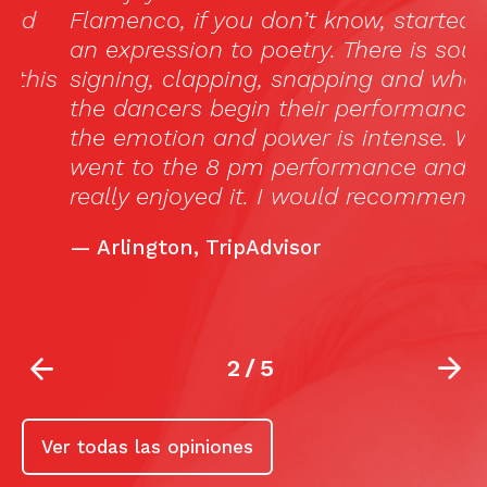
Flamenco, if you don’t know, started as
c
an expression to poetry. There is soulful
m
s
signing, clapping, snapping and when
1
the dancers begin their performance
(
the emotion and power is intense. We
a
went to the 8 pm performance and all
A
really enjoyed it. I would recommend.»
C
f
—
Arlington, TripAdvisor
h
2
/
5
Ver todas las opiniones