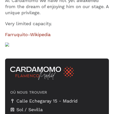
At Cardamomo we have not yet awakened
from the dream of enjoying him on our stage. A
unique privilege.
Very limited capacity.
Farruquito-Wikipedia
OÙ NOUS TROUVER
-
Calle Echegaray 15
Madrid
Sol / Sevilla