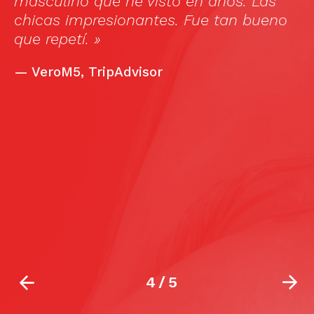
masculino que he visto en años. Las
in
chicas impresionantes. Fue tan bueno
a
que repetí. »
t
co
n
—
VeroM5, TripAdvisor
t
wi
si
c
ee
s
i
t
b
4
/
5