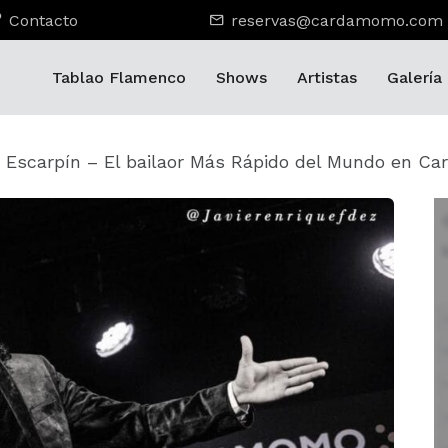
Contacto
reservas@cardamomo.com
Tablao Flamenco
Shows
Artistas
Galería
 Escarpín – El bailaor Más Rápido del Mundo en C