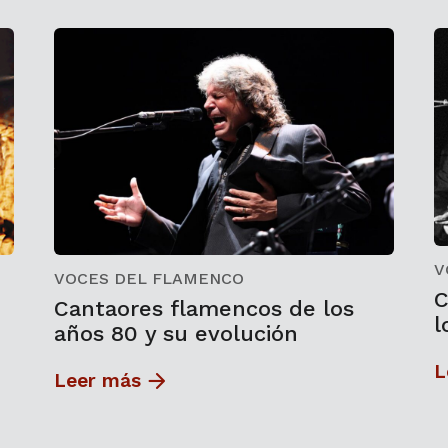
V
VOCES DEL FLAMENCO
C
Cantaores flamencos de los
l
años 80 y su evolución
L
Leer más