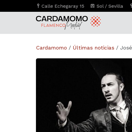
Calle Echegaray 15
Sol / Sevilla
Cardamomo
/
Últimas noticias
/
José