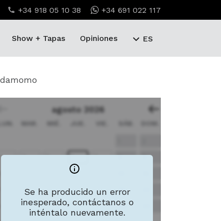
+34 918 05 10 38
+34 691 022 117
Show + Tapas
Opiniones
ES
ardamomo