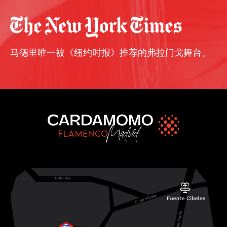
马德里唯一被《纽约时报》推荐的弗拉门戈舞台。