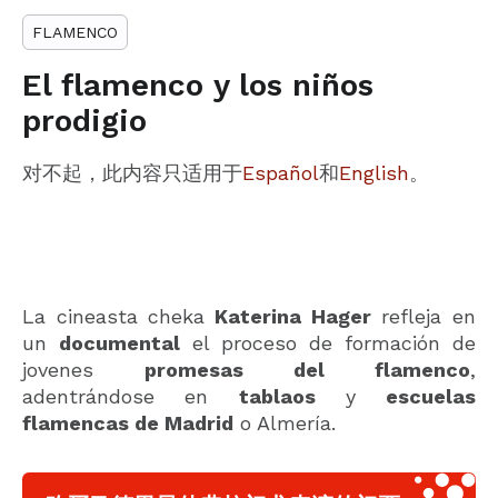
FLAMENCO
El flamenco y los niños
prodigio
对不起，此内容只适用于
Español
和
English
。
La cineasta cheka
Katerina Hager
refleja en
un
documental
el proceso de formación de
jovenes
promesas del flamenco
,
adentrándose en
tablaos
y
escuelas
flamencas de Madrid
o Almería.