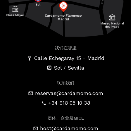
我们在哪里
-
Calle Echegaray 15
Madrid
Sol / Sevilla
联系我们
reservas@cardamomo.com
+34 918 05 10 38
团体、企业及MICE
host@cardamomo.com