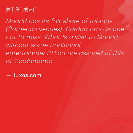
关于我们的评价
Madrid has its fair share of tablaos
C
o
(flamenco venues). Cardamomo is one
b
ao
not to miss. What is a visit to Madrid
ón
without some traditional
o
entertainment? You are assured of this
at Cardamomo.
—
luxos.com
e
en