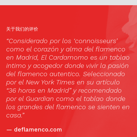
关于我们的评价
“Considerado por los ‘connoisseurs’
“H
como el corazón y alma del flamenco
lo
en Madrid, El Cardamomo es un tablao
ba
intimo y acogedor donde vivir la pasión
co
del flamenco autentico. Seleccionado
in
por el New York Times en su artículo
in
“36 horas en Madrid” y recomendado
es
por el Guardian como el tablao donde
lo
los grandes del flamenco se sienten en
casa.”
—
deflamenco.com