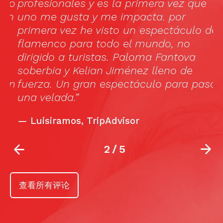
ao
profesionales y es la primera vez que
f
ón
uno me gusta y me impacta. por
sm
o
primera vez he visto un espectáculo de
s
flamenco para todo el mundo, no
lo
dirigido a turistas. Paloma Fantova
e
soberbia y Kelian Jiménez lleno de
en
fuerza. Un gran espectáculo para pasar
una velada.”
—
Luisiramos, TripAdvisor
2
/
5
查看所有评论