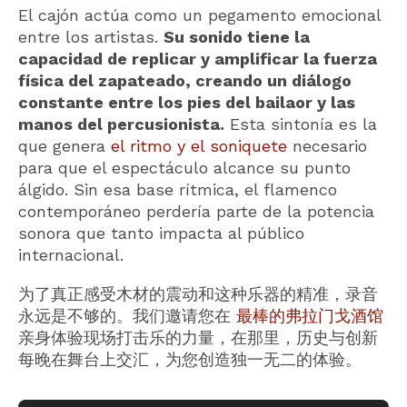
El cajón actúa como un pegamento emocional
entre los artistas.
Su sonido tiene la
capacidad de replicar y amplificar la fuerza
física del zapateado, creando un diálogo
constante entre los pies del bailaor y las
manos del percusionista.
Esta sintonía es la
que genera
el ritmo y el soniquete
necesario
para que el espectáculo alcance su punto
álgido. Sin esa base rítmica, el flamenco
contemporáneo perdería parte de la potencia
sonora que tanto impacta al público
internacional.
为了真正感受木材的震动和这种乐器的精准，录音
永远是不够的。我们邀请您在
最棒的弗拉门戈酒馆
亲身体验现场打击乐的力量，在那里，历史与创新
每晚在舞台上交汇，为您创造独一无二的体验。