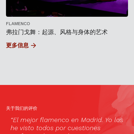
FLAMENCO
弗拉门戈舞：起源、风格与身体的艺术
更多信息
关于我们的评价
“El mejor flamenco en Madrid. Yo los
“
o
he visto todos por cuestiones
r