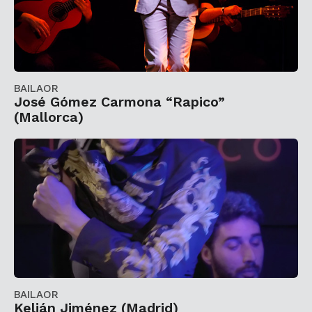
BAILAOR
José Gómez Carmona “Rapico”
(Mallorca)
BAILAOR
Kelián Jiménez (Madrid)