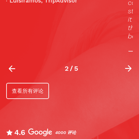
cause. The dancers, while on this small
stage, commanded the audience, and
it was a treat to watch them walk off
the stage with all humbleness, after
being musical assassins on stage.”
—
Dave R, TripAdvisor
2
/
5
查看所有评论
4.6
4000 评论