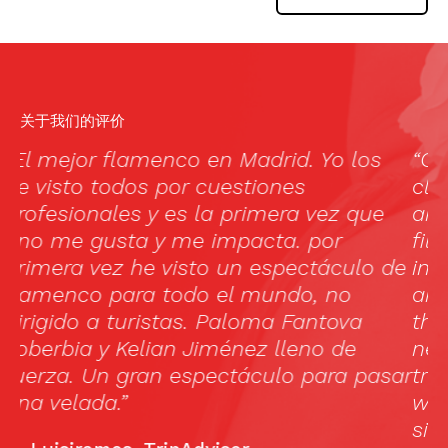
关于我们的评价
“Cardamomo is dark, tight, and as the
A
clouds formed inside, and the dancing
f
and wailing began, the rooms became
c
filled with energy. Each of the dancers
m
de
interpreted the music, as they saw fit,
1
and you felt that you were watching
(
the creation of a dance, every time a
a
new dancer started…dancers entered
A
ar
trances, clicked, and clocked, rapped
C
with the guitarists, all the while the
f
singers added their inspiration to the
h