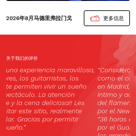
2026年8月马德里弗拉门戈
更多信息
关于我们的评价
a,
“Considerado por los ‘connoisseurs’
O
como el corazón y alma del flamenco
t
en Madrid, El Cardamomo es un tablao
t
intimo y acogedor donde vivir la pasión
t
del flamenco autentico. Seleccionado
por el New York Times en su artículo
“36 horas en Madrid” y recomendado
por el Guardian como el tablao donde
los grandes del flamenco se sienten en