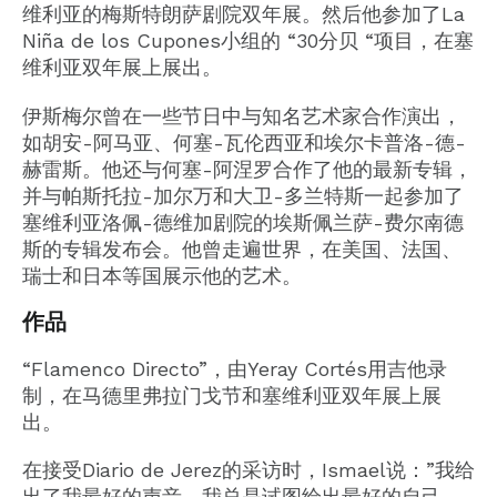
维利亚的梅斯特朗萨剧院双年展。然后他参加了La
Niña de los Cupones小组的 “30分贝 “项目，在塞
维利亚双年展上展出。
伊斯梅尔曾在一些节日中与知名艺术家合作演出，
如胡安-阿马亚、何塞-瓦伦西亚和埃尔卡普洛-德-
赫雷斯。他还与何塞-阿涅罗合作了他的最新专辑，
并与帕斯托拉-加尔万和大卫-多兰特斯一起参加了
塞维利亚洛佩-德维加剧院的埃斯佩兰萨-费尔南德
斯的专辑发布会。他曾走遍世界，在美国、法国、
瑞士和日本等国展示他的艺术。
作品
“Flamenco Directo”，由Yeray Cortés用吉他录
制，在马德里弗拉门戈节和塞维利亚双年展上展
出。
在接受Diario de Jerez的采访时，Ismael说：”我给
出了我最好的声音，我总是试图给出最好的自己，