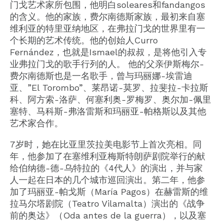
门戈艺术家所包围，他明白soleares和fandangos
的含义。他的家族，费尔南德斯家族，最初来自塞
维利亚的特里亚纳地区，在弗拉门戈的世界里有一
个长期的艺术传统。他的创始人Curro
Fernández，也就是Ismael的叔叔，是将他引入专
业弗拉门戈的歌手行列的人。 他的父亲伊斯梅尔-
费尔南德斯也是一名歌手，曾与玛丽娜-埃雷迪
亚、”El Torombo”、莱昂诺-莫罗、拉斐拉-卡拉斯
科、阿方索-洛萨、何塞利奥-罗梅罗、奥尔加-佩里
塞特、马科斯-弗洛雷斯和玛丽亚-帕格斯以及其他
艺术家合作。
7岁时，她在比亚里茨拉美电影节上首次亮相。同
年，他参加了在塞维利亚梅斯特朗萨剧院举行的献
给伯纳德-德-乌特拉的《4代人》的演出，并与家
人一起在日本的几个城市巡回演出。第二年，他参
加了玛丽亚-帕戈斯（María Pagos）在赫雷斯的维
拉马尔塔剧院（Teatro Vilamalta）演出的《战争
前的奥达》（Oda antes de la guerra），以及塞