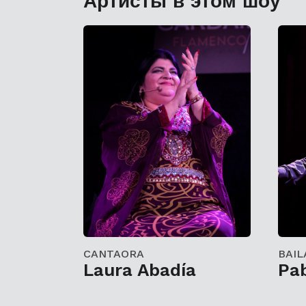
Артисты в этом шоу
CANTAORA
BAIL
Laura Abadía
Pab