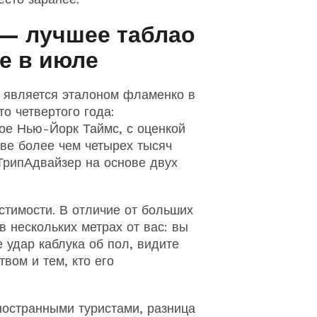
— лучшее таблао
е в июле
 является эталоном фламенко в
о четвертого года:
ое Нью-Йорк Таймс, с оценкой
ове более чем четырех тысяч
ТрипАдвайзер на основе двух
стимости. В отличие от больших
в нескольких метрах от вас: вы
 удар каблука об пол, видите
вом и тем, кто его
ностранными туристами, разница