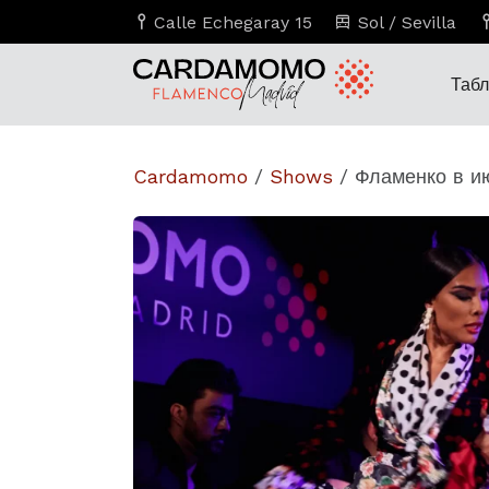
Calle Echegaray 15
Sol / Sevilla
Таб
Cardamomo
/
Shows
/
Фламенко в и