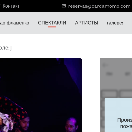
Контакт
reservas@cardamomo.com
лао фламенко
СПЕКТАКЛИ
АРТИСТЫ
галерея
юле:]