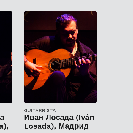
GUITARRISTA
а
Иван Лосада (Iván
a),
Losada), Мадрид