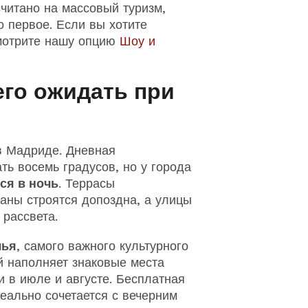
читано на массовый туризм,
о первое. Если вы хотите
смотрите нашу опцию
Шоу и
его ожидать при
в Мадриде. Дневная
ь восемь градусов, но у города
ся в ночь
. Террасы
аны строятся допоздна, а улицы
 рассвета.
лья
, самого важного культурного
й наполняет знаковые места
и в июле и августе. Бесплатная
еально сочетается с вечерним