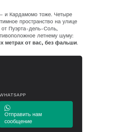
— и Кардамомо тоже. Четыре
тимное пространство на улице
х от Пуэрта-дель-Соль,
тивоположное летнему шуму:
х метрах от вас, без фальши
.
WHATSAPP
Отправить нам
сообщение