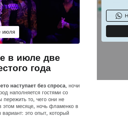
е июля
е в июле две
стого года
ето наступает без спроса
, ночи
род наполняется гостями со
 пережить то, чего они не
в этом месяце, ночь фламенко в
вариант: это опыт, который