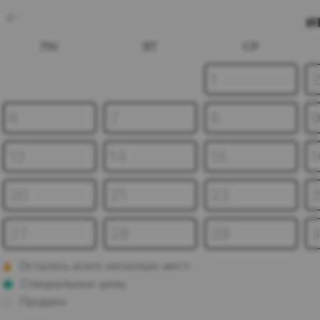
и
ПН
ВТ
СР
1
6
7
8
13
14
15
1
20
21
22
27
28
29
Осталось всего несколько мест!
Специальные цены
Продано