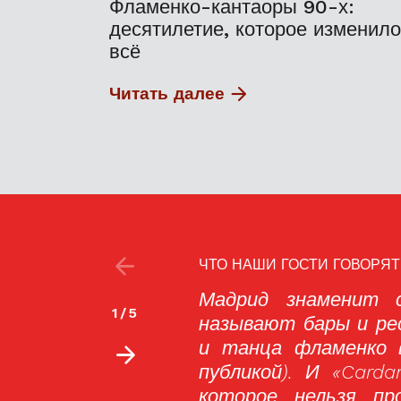
Фламенко-кантаоры 90-х:
десятилетие, которое изменило
всё
Читать далее
ЧТО НАШИ ГОСТИ ГОВОРЯТ
разием таблао (так
Все оказалось луч
2
/
5
астера пения, музыки
Таблао фламенко «
посредственно перед
речи. Выступлени
з одно из тех мест,
что изумило нас, 
зве можно посетить
это часть нашей 