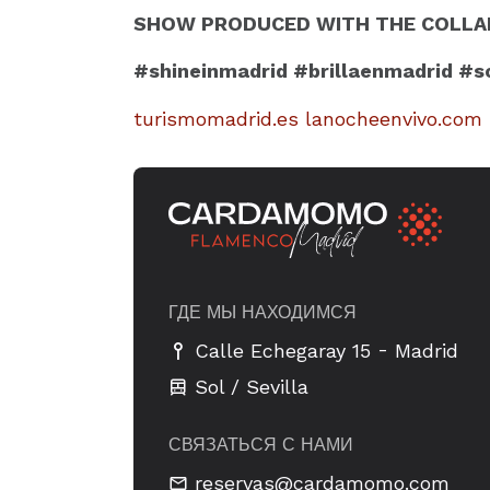
SHOW PRODUCED WITH THE COLLAB
#shineinmadrid #brillaenmadrid #
turismomadrid.es
lanocheenvivo.com
ГДЕ МЫ НАХОДИМСЯ
-
Calle Echegaray 15
Madrid
Sol / Sevilla
СВЯЗАТЬСЯ С НАМИ
reservas@cardamomo.com