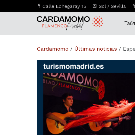
Calle Echegaray 15
Sol / Sevilla
Таб
Cardamomo
/
Últimas noticias
/
Espe