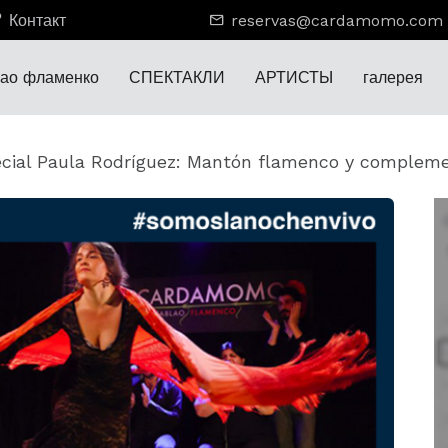
Контакт
reservas@cardamomo.com
лао фламенко
СПЕКТАКЛИ
АРТИСТЫ
галерея
cial Paula Rodríguez: Mantón flamenco y complemen