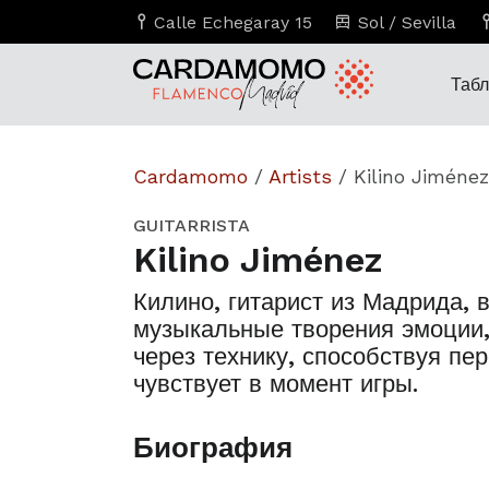
Calle Echegaray 15
Sol / Sevilla
Таб
Cardamomo
/
Artists
/
Kilino Jiménez
GUITARRISTA
Kilino Jiménez
Килино, гитарист из Мадрида, 
музыкальные творения эмоции,
через технику, способствуя пер
чувствует в момент игры.
Биография