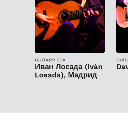
GUITARRISTA
GUIT
Иван Лосада (Iván
Da
Losada), Мадрид