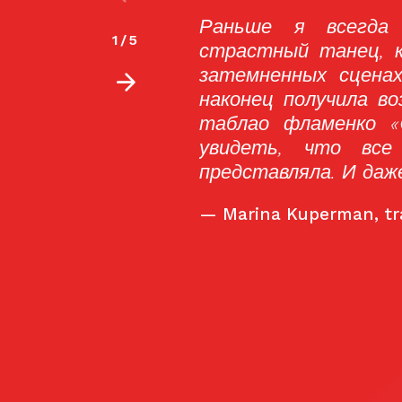
 что фламенко — это
«Это было выше
2
/
5
полняется на небольших
и их неповтор
е приехала в Испанию, я
последний сеа
 это проверить, посетив
представление
». И я была счастлива
настоящую маг
енно так, как я себе
—
Stpaddy315, Tri
.com