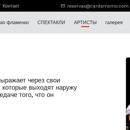
Контакт
reservas@cardamomo.com
лао фламенко
СПЕКТАКЛИ
АРТИСТЫ
галерея
выражает через свои
 которые выходят наружу
едаче того, что он