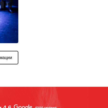
мации
4.6
4000 reviews