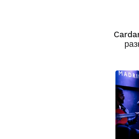
Carda
раз