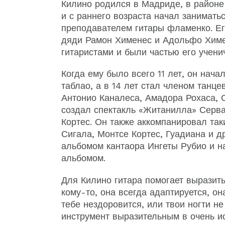
Килино родился в Мадриде, в районе 
и с раннего возраста начал занимать
преподавателем гитары фламенко. Ег
дяди Рамон Хименес и Адольфо Химе
гитаристами и были частью его учени
Когда ему было всего 11 лет, он нача
таблао, а в 14 лет стал членом танце
Антонио Каналеса, Амадора Рохаса, 
создал спектакль «Житанилла» Серва
Кортес. Он также аккомпанировал так
Сигала, Монтсе Кортес, Гуадиана и д
альбомом кантаора Ингеты Рубио и н
альбомом.
Для Килино гитара помогает выразить 
кому-то, она всегда адаптируется, он
тебе нездоровится, или твои ногти не
инструмент выразительным в очень и