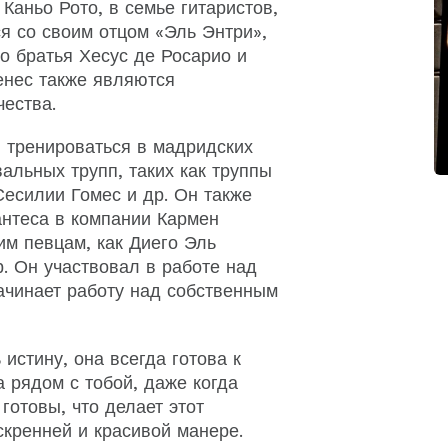
Каньо Рото, в семье гитаристов,
ся со своим отцом «Эль Энтри»,
о братья Хесус де Росарио и
нес также являются
чества.
л тренироваться в мадридских
вальных трупп, таких как труппы
Сесилии Гомес и др. Он также
нтеса в компании Кармен
им певцам, как Диего Эль
р. Он участвовал в работе над
ачинает работу над собственным
истину, она всегда готова к
а рядом с тобой, даже когда
 готовы, что делает этот
скренней и красивой манере.