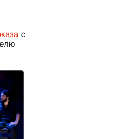
оказа
с
делю