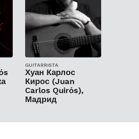
GUITARRISTA
ós
Хуан Карлос
ка
Кирос (Juan
Carlos Quirós),
Мадрид