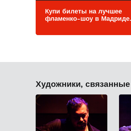
Купи билеты на лучшее
фламенко-шоу в Мадриде
Художники, связанные 