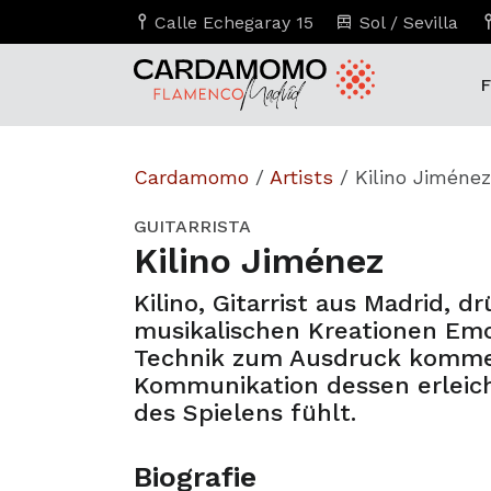
Calle Echegaray 15
Sol / Sevilla
F
Cardamomo
/
Artists
/
Kilino Jiménez
GUITARRISTA
Kilino Jiménez
Kilino, Gitarrist aus Madrid, d
musikalischen Kreationen Emo
Technik zum Ausdruck komme
Kommunikation dessen erleic
des Spielens fühlt.
Biografie