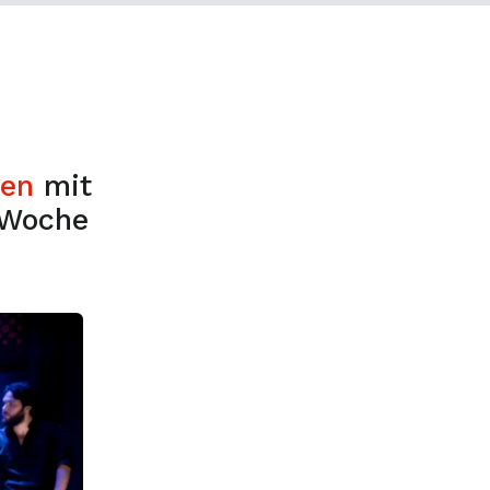
gen
mit
 Woche