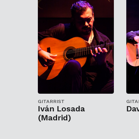
GITARRIST
GITA
Iván Losada
Da
(Madrid)