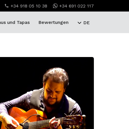
+34 918 05 10 38
+34 691 022 117
us und Tapas
Bewertungen
DE