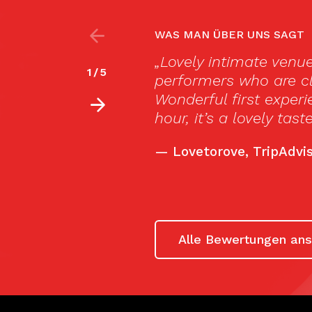
WAS MAN ÜBER UNS SAGT
w of the stage. Great
One of the better f
2
/
5
 and inspiring.
draws more tourists 
. At just under an
top notch.
—
Lonely Planet
Alle Bewertungen an