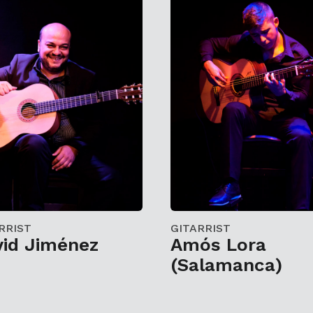
RRIST
GITARRIST
vid Jiménez
Amós Lora
(Salamanca)