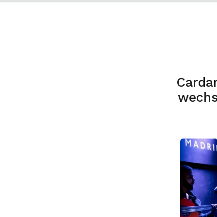
Carda
wechs