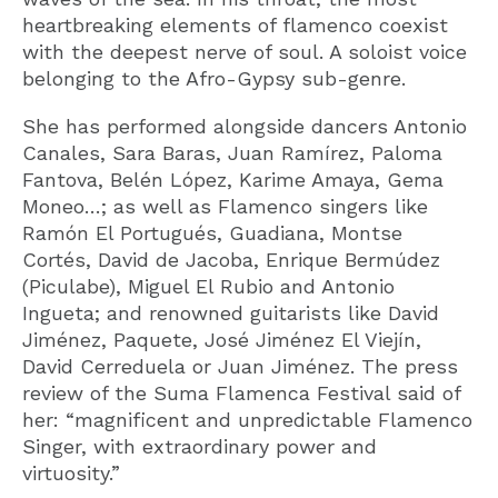
heartbreaking elements of flamenco coexist
with the deepest nerve of soul. A soloist voice
belonging to the Afro-Gypsy sub-genre.
She has performed alongside dancers Antonio
Canales, Sara Baras, Juan Ramírez, Paloma
Fantova, Belén López, Karime Amaya, Gema
Moneo…; as well as Flamenco singers like
Ramón El Portugués, Guadiana, Montse
Cortés, David de Jacoba, Enrique Bermúdez
(Piculabe), Miguel El Rubio and Antonio
Ingueta; and renowned guitarists like David
Jiménez, Paquete, José Jiménez El Viejín,
David Cerreduela or Juan Jiménez. The press
review of the Suma Flamenca Festival said of
her: “magnificent and unpredictable Flamenco
Singer, with extraordinary power and
virtuosity.”