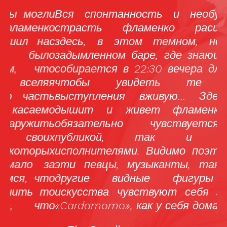
ли
Вся спонтанность и необузданная
«
ко
страсть фламенко расцветает
т
ас
здесь, в этом темном, несколько
в
ло
задымленном баре, где знающий люд
к
то
собирается в 22:30 вечера для того,
п
яя
чтобы увидеть те самые
н
ть
выступления вживую… Здесь все
к
мо
дышит и живет фламенко, что
д
ть
обязательно чувствуется как
ц
их
публикой, так и самими
и
ых
исполнителями. Видимо поэтому все
о
за
эти певцы, музыканты, танцоры и
(
то
другие видные фигуры мира
(
то
искусства чувствуют себя здесь, в
с
то
«Cardamomo», как у себя дома…