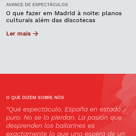
AVANCE DE ESPECTÁCULOS
O que fazer em Madrid à noite: planos
culturais além das discotecas
Ler mais
O QUE DIZEM SOBRE NÓS
f
“Qué espectáculo. España en estado
“
puro. No se lo pierdan. La pasión que
to
desprenden los bailarines es
F
exactamente lo que uno espera de un
an