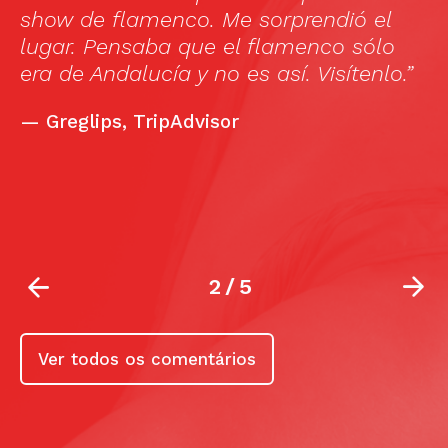
show de flamenco. Me sorprendió el
s
,
lugar. Pensaba que el flamenco sólo
t
era de Andalucía y no es así. Visítenlo.”
t
w
—
Greglips, TripAdvisor
r
2
/
5
Ver todos os comentários