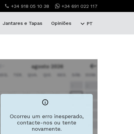
+34 918 05 10 38
+34 691 022 117
Jantares e Tapas
Opiniões
PT