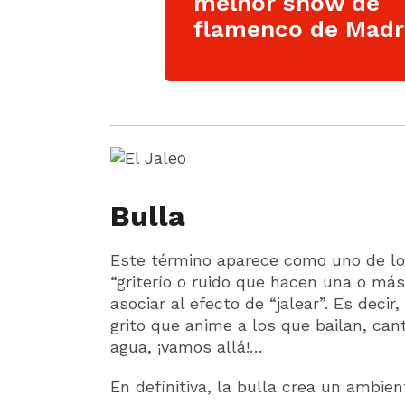
melhor show de
flamenco de Madri
Bulla
Este término aparece como uno de los
“griterío o ruido que hacen una o má
asociar al efecto de “jalear”. Es decir
grito que anime a los que bailan, can
agua, ¡vamos allá!…
En definitiva, la bulla crea un ambien