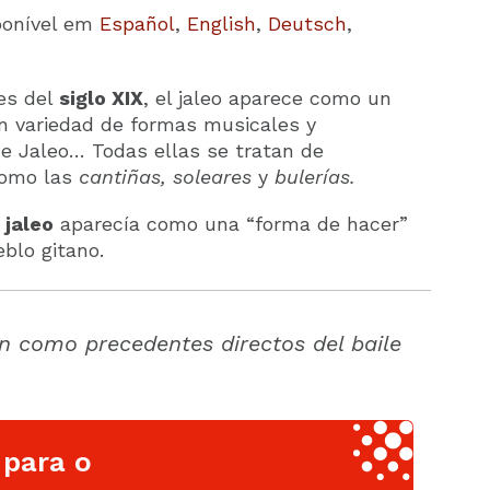
ponível em
Español
,
English
,
Deutsch
,
es del
siglo XIX
, el jaleo aparece como un
an variedad de formas musicales y
 de Jaleo… Todas ellas se tratan de
como las
cantiñas, soleares
y
bulerías.
o
jaleo
aparecía como una “forma de hacer”
eblo gitano.
 como precedentes directos del baile
 para o