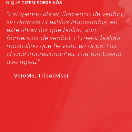
O QUE DIZEM SOBRE NÓS
e
“Estupendo show, flamenco de verdad,
C
g
sin dramas ni estilos impostados, en
b
e
este show los que bailan, son
s
flamencos de verdad. El mejor bailaor
masculino que he visto en años. Las
chicas impresionantes. Fue tan bueno
que repetí.”
—
VeroM5, TripAdvisor
ll
d