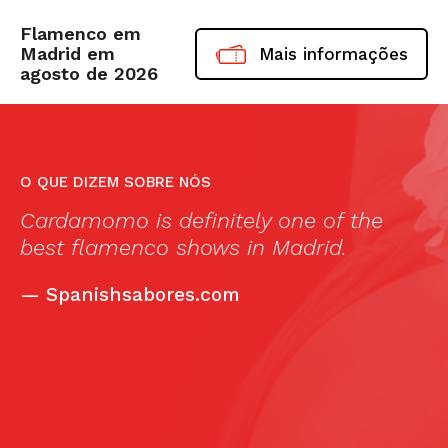
Flamenco em
Madrid em
Mais informações
agosto de 2026
O QUE DIZEM SOBRE NÓS
“Estupendo show, flamenco de verdad,
sin dramas ni estilos impostados, en
este show los que bailan, son
flamencos de verdad. El mejor bailaor
masculino que he visto en años. Las
chicas impresionantes. Fue tan bueno
que repetí.”
—
VeroM5, TripAdvisor