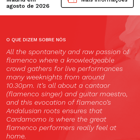
agosto de 2026
O QUE DIZEM SOBRE NÓS
sion of
I used to always imagine flamenco
le
this passionate dance that took pl
ances
in darkened stages. During a recent 
to Spain I finally got the chance to v
r
a Tablao Flamenco. I was happy to
estro,
that it was everything I always
s
imagined and even more.
—
Marina Kuperman, travelingmom.c
 at