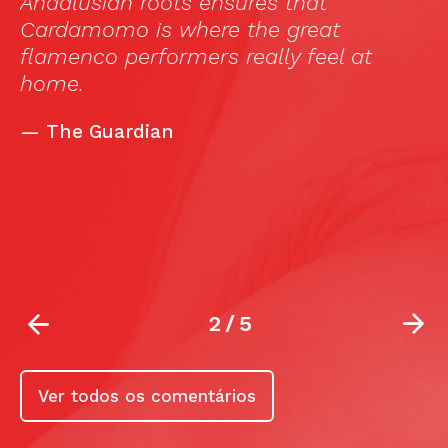
co
Andalusian roots ensures that
w
Cardamomo is where the great
r
flamenco performers really feel at
home.
—
The Guardian
ee
2
/
5
Ver todos os comentários