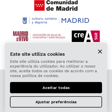
Este site utiliza cookies
Este site utiliza cookies para melhorar a
experiência do utilizador. Ao utilizar o nosso
site, aceita todos os cookies de acordo com a
nossa política de cookies.
© 2026 Cardamomo Flamenco Madrid - Todos os
direitos reservados.
Aceitar todas
Aviso Legal e Política de Privacidade
Términos, Condiciones, Protección de Datos,
Ajustar preferências
Política de Devoluciones y Reintegros
Política de Cookies
Sitemap